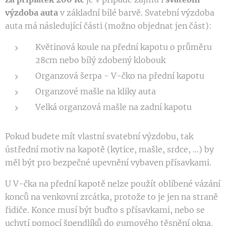
výzdoba auta
v základní bílé barvě. Svatební výzdoba
auta má následující části (možno objednat jen část):
Květinová koule na přední kapotu o průměru
28cm nebo bílý zdobený klobouk
Organzová šerpa - V-čko na přední kapotu
Organzové mašle na kliky auta
Velká organzová mašle na zadní kapotu
Pokud budete mít vlastní svatební výzdobu, tak
ústřední motiv na kapotě (kytice, mašle, srdce, ...) by
měl být pro bezpečné upevnění vybaven přísavkami.
U V-čka na přední kapotě nelze použít oblíbené vázání
konců na venkovní zrcátka, protože to je jen na straně
řidiče. Konce musí být buďto s přísavkami, nebo se
uchytí pomocí špendlíků do gumového těsnění okna.