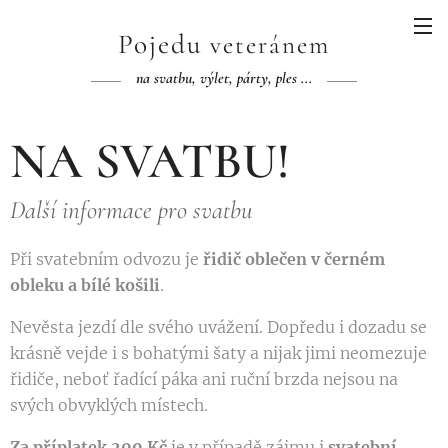
Pojedu
veteránem
na
svatbu
, výlet, párty, ples ...
NA SVATBU!
Další informace pro svatbu
Při svatebním odvozu je
řidič oblečen v černém
obleku a bílé košili
.
Nevěsta jezdí dle svého uvážení. Dopředu i dozadu se
krásně vejde i s bohatými šaty a nijak jimi neomezuje
řidiče, neboť řadící páka ani ruční brzda nejsou na
svých obvyklých místech.
Za příplatek 200 Kč
je v případě zájmu i
svatební